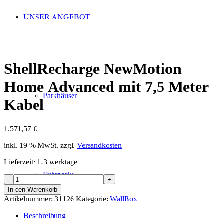
UNSER ANGEBOT
ShellRecharge NewMotion
Home Advanced mit 7,5 Meter
Parkhäuser
Kabel
1.571,57
€
inkl. 19 % MwSt.
zzgl.
Versandkosten
Lieferzeit:
1-3 werktage
Fuhrparks
ShellRecharge
NewMotion
In den Warenkorb
Home
Artikelnummer:
31126
Kategorie:
WallBox
Advanced
mit
Beschreibung