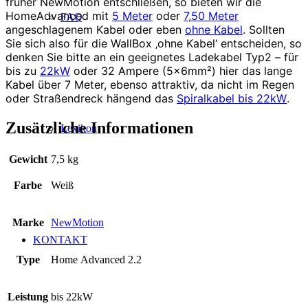
früher NewMotion entschließen, so bieten wir die
HomeAdvanced mit
5 Meter
oder
7,50 Meter
FAQ
angeschlagenem Kabel oder eben
ohne Kabel
. Sollten
Sie sich also für die WallBox ‚ohne Kabel‘ entscheiden, so
denken Sie bitte an ein geeignetes Ladekabel Typ2 – für
bis zu
22kW
oder 32 Ampere (5x6mm²) hier das lange
Kabel über 7 Meter, ebenso attraktiv, da nicht im Regen
oder Straßendreck hängend das
Spiralkabel bis 22kW
.
Zusätzliche Informationen
Lexikon
Gewicht
7,5 kg
Farbe
Weiß
Marke
NewMotion
KONTAKT
Type
Home Advanced 2.2
Leistung
bis 22kW