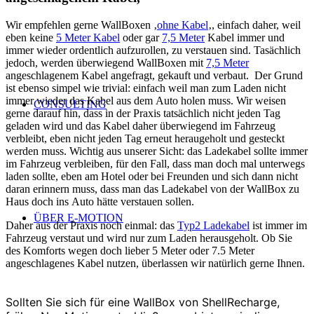
Wir empfehlen gerne WallBoxen ‚
ohne Kabel
‚, einfach daher, weil
eben keine
5 Meter Kabel
oder gar
7,5 Meter
Kabel immer und
immer wieder ordentlich aufzurollen, zu verstauen sind. Tasächlich
jedoch, werden überwiegend WallBoxen mit
7,5 Meter
angeschlagenem Kabel angefragt, gekauft und verbaut. Der Grund
ist ebenso simpel wie trivial: einfach weil man zum Laden nicht
immer wieder das Kabel aus dem Auto holen muss. Wir weisen
CONSULTING
gerne darauf hin, dass in der Praxis tatsächlich nicht jeden Tag
geladen wird und das Kabel daher überwiegend im Fahrzeug
verbleibt, eben nicht jeden Tag erneut heraugeholt und gesteckt
werden muss. Wichtig aus unserer Sicht: das Ladekabel sollte immer
im Fahrzeug verbleiben, für den Fall, dass man doch mal unterwegs
laden sollte, eben am Hotel oder bei Freunden und sich dann nicht
daran erinnern muss, dass man das Ladekabel von der WallBox zu
Haus doch ins Auto hätte verstauen sollen.
ÜBER E-MOTION
Daher aus der Praxis noch einmal: das
Typ2 Ladekabel
ist immer im
Fahrzeug verstaut und wird nur zum Laden herausgeholt. Ob Sie
des Komforts wegen doch lieber 5 Meter oder 7.5 Meter
angeschlagenes Kabel nutzen, überlassen wir natürlich gerne Ihnen.
Sollten Sie sich für eine WallBox von ShellRecharge,