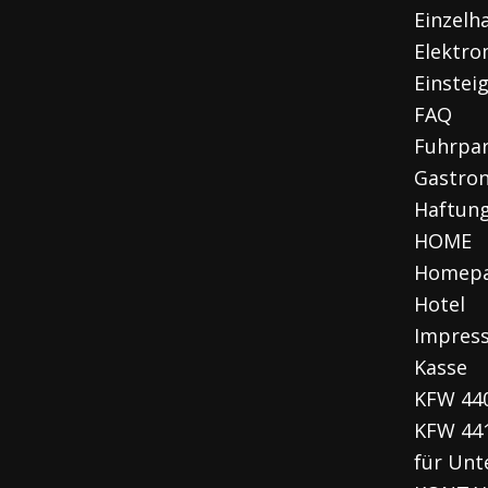
Einzelh
Elektro
Einstei
FAQ
Fuhrpa
Gastro
Haftun
HOME
Homep
Hotel
Impres
Kasse
KFW 44
KFW 44
für Un