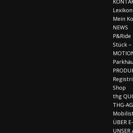
KONTA
Lexikon
Mein K
NEWS
P&Ride 
Stück –
MOTION
Parkhä
PRODU
Registr
Shop
thg QU
THG-AG
Mobilis
ÜBER E
UNSER