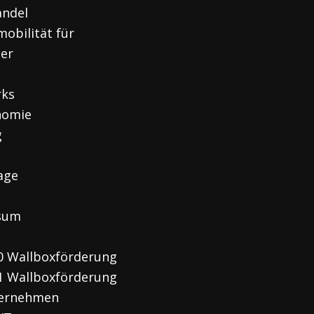
andel
mobilität für
ger
rks
nomie
g
age
sum
0 Wallboxförderung
1 Wallboxförderung
ternehmen