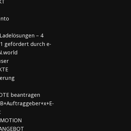
KT
onto
Ladelösungen – 4
 1 gefördert durch e-
.world
user
KTE
ierung
OTE beantragen
B+Auftraggeber+x+E-
t
-MOTION
 ANGEBOT