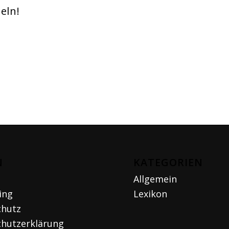
eln!
by IMG Stock
Studio
N
KATEGORIEN
Allgemein
ing
Lexikon
chutz
hutzerklärung