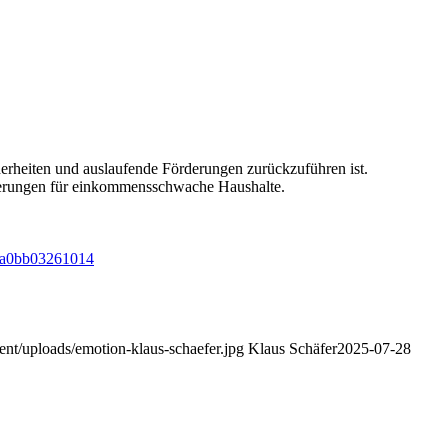
erheiten und auslaufende Förderungen zurückzuführen ist.
rderungen für einkommensschwache Haushalte.
bc-a0bb03261014
ent/uploads/emotion-klaus-schaefer.jpg
Klaus Schäfer
2025-07-28