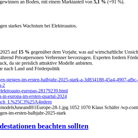
gewinnen an Boden, mit einem Marktanteil von
5,1 %
(+91 %).
en starkes Wachstum bei Elektroautos.
 2025 auf
15 %
gegenüber dem Vorjahr, was auf wirtschaftliche Unsich
 während Privatpersonen Verbrenner bevorzugen. Experten fordern Fö
, da sie preislich attraktive Modelle anbieten.
je nach Land und Förderpolitik
ungen-steigen-im-ersten-halbjahr-2025-stark-a-3d834188-45a4-4907-af
a-2
-elektroauto-europas-28179239.html
-in-europa-im-ersten-quartal-2024
os_nach_L%25C3%25A4ndern
EVmodelsJuneandH1Europe-28-1.jpg
1052
1070
Klaus Schäfer
/wp-cont
igen-im-ersten-halbjahr-2025-stark
estationen beachten sollten