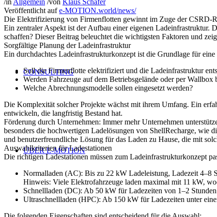
/
in
Allgemein
/
von
Klaus Schäfer
Veröffentlicht auf
e-MOTION.world/news/
Die Elektrifizierung von Firmenflotten gewinnt im Zuge der CSRD-Ri
Ein zentraler Aspekt ist der Aufbau einer eigenen Ladeinfrastruktur
schaffen? Dieser Beitrag beleuchtet die wichtigsten Faktoren und z
Sorgfältige Planung der Ladeinfrastruktur
Ein durchdachtes Ladeinfrastrukturkonzept ist die Grundlage für eine
Soll die Firmenflotte elektrifiziert und die Ladeinfrastruktur 
CONSULTING
Werden Fahrzeuge auf dem Betriebsgelände oder per Wallbox b
Welche Abrechnungsmodelle sollen eingesetzt werden?
Die Komplexität solcher Projekte wächst mit ihrem Umfang. Ein erfah
entwickeln, die langfristig Bestand hat.
Förderung durch Unternehmen
: Immer mehr Unternehmen unterstützen
besonders die hochwertigen Ladelösungen von ShellRecharge, wie d
und benutzerfreundliche Lösung für das Laden zu Hause, die mit so
Auswahlkriterien für Ladestationen
ÜBER E-MOTION
Die richtigen Ladestationen müssen zum Ladeinfrastrukturkonzept p
Normalladen (AC)
: Bis zu 22 kW Ladeleistung, Ladezeit 4–8 
Hinweis
: Viele Elektrofahrzeuge laden maximal mit 11 kW, wod
Schnellladen (DC)
: Ab 50 kW für Ladezeiten von 1–2 Stunden
Ultraschnellladen (HPC)
: Ab 150 kW für Ladezeiten unter einer
Die folgenden Eigenschaften sind entscheidend für die Auswahl: