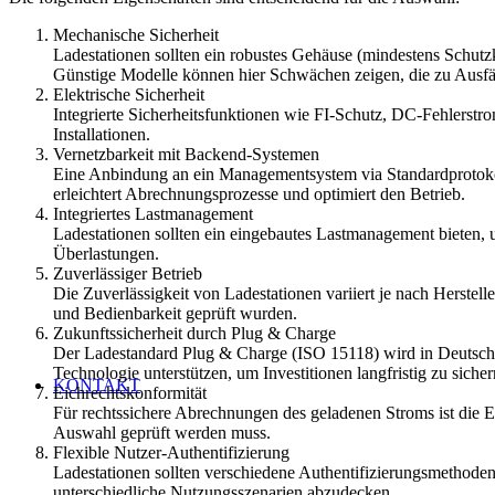
Mechanische Sicherheit
Ladestationen sollten ein robustes Gehäuse (mindestens Schutzk
Günstige Modelle können hier Schwächen zeigen, die zu Ausfäll
Elektrische Sicherheit
Integrierte Sicherheitsfunktionen wie FI-Schutz, DC-Fehlerst
Installationen.
Vernetzbarkeit mit Backend-Systemen
Eine Anbindung an ein Managementsystem via Standardprotokoll
erleichtert Abrechnungsprozesse und optimiert den Betrieb.
Integriertes Lastmanagement
Ladestationen sollten ein eingebautes Lastmanagement bieten, 
Überlastungen.
Zuverlässiger Betrieb
Die Zuverlässigkeit von Ladestationen variiert je nach Herstel
und Bedienbarkeit geprüft wurden.
Zukunftssicherheit durch Plug & Charge
Der Ladestandard Plug & Charge (ISO 15118) wird in Deutschla
Technologie unterstützen, um Investitionen langfristig zu sicher
KONTAKT
Eichrechtskonformität
Für rechtssichere Abrechnungen des geladenen Stroms ist die Ei
Auswahl geprüft werden muss.
Flexible Nutzer-Authentifizierung
Ladestationen sollten verschiedene Authentifizierungsmethod
unterschiedliche Nutzungsszenarien abzudecken.