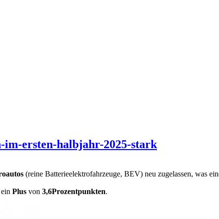
n-im-ersten-halbjahr-2025-stark
roautos
(reine Batterieelektrofahrzeuge, BEV) neu zugelassen, was e
, ein
Plus
von
3,6
Prozentpunkten
.