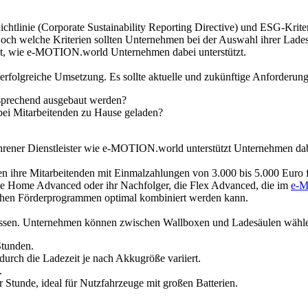
chtlinie (Corporate Sustainability Reporting Directive) und ESG-Kri
. Doch welche Kriterien sollten Unternehmen bei der Auswahl ihrer Lad
eigt, wie e-MOTION.world Unternehmen dabei unterstützt.
 erfolgreiche Umsetzung. Es sollte aktuelle und zukünftige Anforderun
entsprechend ausgebaut werden?
ei Mitarbeitenden zu Hause geladen?
rener Dienstleister wie e-MOTION.world unterstützt Unternehmen dabei
 ihre Mitarbeitenden mit Einmalzahlungen von 3.000 bis 5.000 Euro für
ie
Home Advanced
oder ihr Nachfolger, die
Flex Advanced
, die im
e-M
lchen Förderprogrammen optimal kombiniert werden kann.
assen. Unternehmen können zwischen Wallboxen und Ladesäulen wählen
Stunden.
urch die Ladezeit je nach Akkugröße variiert.
.
 Stunde, ideal für Nutzfahrzeuge mit großen Batterien.