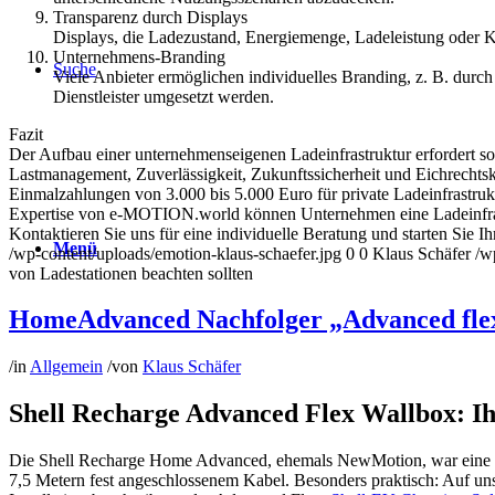
Transparenz durch Displays
Displays, die Ladezustand, Energiemenge, Ladeleistung oder 
Unternehmens-Branding
Suche
Viele Anbieter ermöglichen individuelles Branding, z. B. dur
Dienstleister umgesetzt werden.
Fazit
Der Aufbau einer unternehmenseigenen Ladeinfrastruktur erfordert so
Lastmanagement, Zuverlässigkeit, Zukunftssicherheit und Eichrechtsko
Einmalzahlungen von 3.000 bis 5.000 Euro für private Ladeinfrastruk
Expertise von e-MOTION.world können Unternehmen eine Ladeinfrastruk
Kontaktieren Sie uns für eine individuelle Beratung und starten Sie 
Menü
/wp-content/uploads/emotion-klaus-schaefer.jpg
0
0
Klaus Schäfer
/w
von Ladestationen beachten sollten
HomeAdvanced Nachfolger „Advanced flex“ I
/
in
Allgemein
/
von
Klaus Schäfer
Shell Recharge Advanced Flex Wallbox: Ihr
Die
Shell Recharge Home Advanced
, ehemals NewMotion, war eine 
7,5 Metern fest angeschlossenem Kabel. Besonders praktisch: Auf u