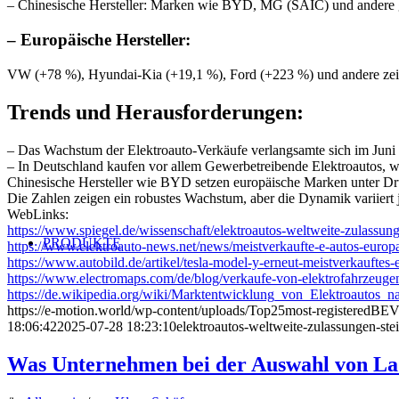
– Chinesische Hersteller: Marken wie BYD, MG (SAIC) und andere 
–
Europäische Hersteller
:
VW (+78 %), Hyundai-Kia (+19,1 %), Ford (+223 %) und andere zeig
Trends und Herausforderungen
:
– Das Wachstum der Elektroauto-Verkäufe verlangsamte sich im Juni
– In Deutschland kaufen vor allem Gewerbetreibende Elektroautos,
Chinesische Hersteller wie BYD setzen europäische Marken unter Druck
Die Zahlen zeigen ein robustes Wachstum, aber die Dynamik variiert 
WebLinks:
https://www.spiegel.de/wissenschaft/elektroautos-weltweite-zulass
PRODUKTE
https://www.elektroauto-news.net/news/meistverkaufte-e-autos-europ
https://www.autobild.de/artikel/tesla-model-y-erneut-meistverkauftes
https://www.electromaps.com/de/blog/verkaufe-von-elektrofahrzeugen
https://de.wikipedia.org/wiki/Marktentwicklung_von_Elektroaut
https://e-motion.world/wp-content/uploads/Top25most-registeredB
18:06:42
2025-07-28 18:23:10
elektroautos-weltweite-zulassungen-ste
Was Unternehmen bei der Auswahl von Lad