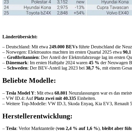
Länderübersicht:
– Deutschland: Mit etwa
249.000 BEVs
führte Deutschland die Neuz
– Norwegen: Elektroautos machten im ersten Quartal 2025 etwa
90,
–
Großbritannien
: Der Anteil der Elektrofahrzeuge lag im ersten Qu
–
Dänemark
: Im ersten Halbjahr 2024 waren
45 %
der Neuwagen BE
–
Schweden
: Der BEV-Anteil lag 2023 bei
38,7 %
, mit einem Ges
Beliebte Modelle:
–
Tesla Model Y
: Mit etwa
68.801
Neuzulassungen war es das meistv
– VW ID.4: Auf
Platz zwei mit ​​40.335
Einheiten.
– Weitere Top-Modelle: VW ID.3, Skoda Enyaq, Kia EV3, Renault
Herstellerentwicklung:
–
Tesla
: Verlor Marktanteile (
von 2,4 % auf 1,6 %
),
bleibt aber fü