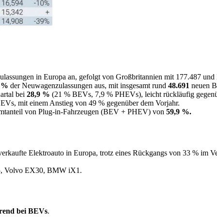
ulassungen in Europa an, gefolgt von Großbritannien mit 177.487 un
1 %
der Neuwagenzulassungen aus, mit insgesamt rund
48.691
neuen BE
artal bei
28,9 %
(21 % BEVs, 7,9 % PHEVs), leicht rückläufig gegenü
Vs, mit einem Anstieg von 49 % gegenüber dem Vorjahr.
amtanteil von Plug-in-Fahrzeugen (BEV + PHEV) von
59,9 %.
erkaufte Elektroauto in Europa, trotz eines Rückgangs von 33 % im Ve
 5, Volvo EX30, BMW iX1.
hrend bei BEVs
.