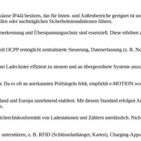
lasse IP44) besitzen, das für Innen- und Außenbereiche geeignet ist u
en oder nachträglichen Sicherheitsinstallationen führen.
romerkennung und Überspannungsschutz sind essenziell. Diese erhöhen 
 OCPP ermöglicht zentralisierte Steuerung, Datenerfassung (z. B. Nu
um Ladecluster effizient zu steuern und an übergeordnete Systeme anzu
ler. Da es oft an anerkannten Prüfsiegeln fehlt, empfiehlt e-MOTION.wo
nd und Europa zunehmend etabliert. Mit diesem Standard erfolgen Aut
n.
chrechtskonformität von Ladestationen und Zählern unerlässlich. Nicht
en unterstützen, z. B. RFID (Schlüsselanhänger, Karten), Charging-Ap