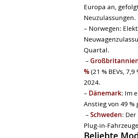
Europa an, gefol
Neuzulassungen.
– Norwegen: Elek
Neuwagenzulassu
Quartal.
–
Großbritannie
%
(21 % BEVs, 7,9
2024.
–
Dänemark
: Im 
Anstieg von 49 %
–
Schweden
: Der
Plug-in-Fahrzeug
Beliebte Mod