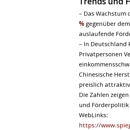
Trends und 
– Das Wachstum d
%
gegenüber dem V
auslaufende Förd
– In Deutschland
Privatpersonen V
einkommensschwa
Chinesische Herst
preislich attrakti
Die Zahlen zeigen
und Förderpolitik
WebLinks:
https://www.spie