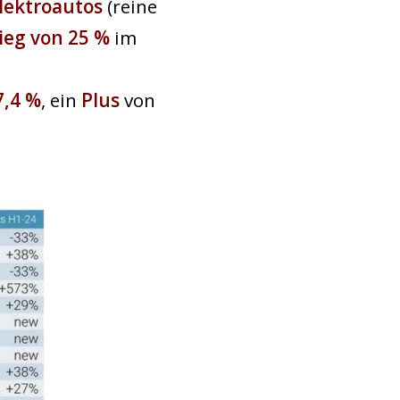
Elektroautos
(reine
ieg von 25 %
im
7,4 %
, ein
Plus
von