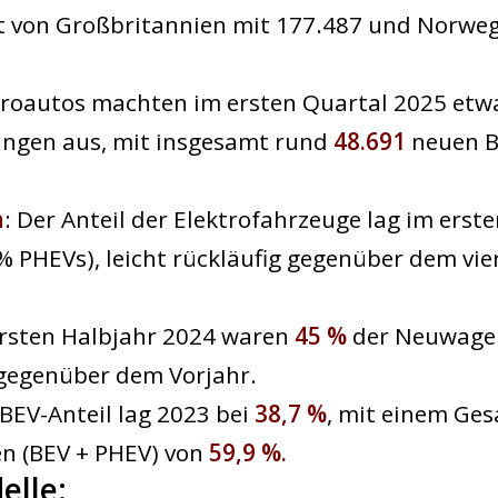
gt von Großbritannien mit 177.487 und Norwe
troautos machten im ersten Quartal 2025 et
ngen aus, mit insgesamt rund
48.691
neuen B
n
: Der Anteil der Elektrofahrzeuge lag im erst
 % PHEVs), leicht rückläufig gegenüber dem vie
ersten Halbjahr 2024 waren
45 %
der Neuwagen
 gegenüber dem Vorjahr.
 BEV-Anteil lag 2023 bei
38,7 %
, mit einem Ges
en (BEV + PHEV) von
59,9 %.
elle: