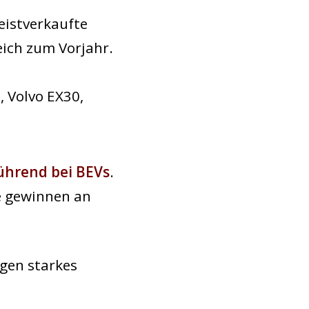
istverkaufte
eich zum Vorjahr.
, Volvo EX30,
führend bei BEVs
.
e gewinnen an
igen starkes