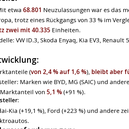
Mit etwa
68.801
Neuzulassungen war es das me
ropa, trotz eines Rückgangs von 33 % im Vergl
tz zwei mit ​​40.335
Einheiten.
elle: VW ID.3, Skoda Enyaq, Kia EV3, Renault 5
twicklung:
rktanteile (
von 2,4 % auf 1,6 %
),
bleibt aber 
steller: Marken wie BYD, MG (SAIC) und ander
 Marktanteil von
5,1 %
(+91 %).
steller
:
ai-Kia (+19,1 %), Ford (+223 %) und andere ze
ktroautos.