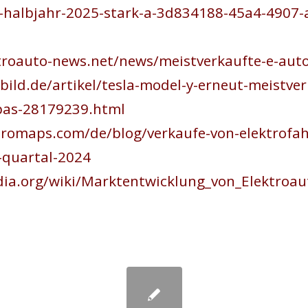
n-halbjahr-2025-stark-a-3d834188-45a4-4907-
troauto-news.net/news/meistverkaufte-e-aut
ild.de/artikel/tesla-model-y-erneut-meistver
pas-28179239.html
tromaps.com/de/blog/verkaufe-von-elektrofah
-quartal-2024
edia.org/wiki/Marktentwicklung_von_Elektr