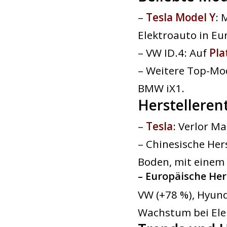
–
Tesla Model Y
: 
Elektroauto in Eu
– VW ID.4: Auf
Pla
– Weitere Top-Mod
BMW iX1.
Herstelleren
–
Tesla
: Verlor Ma
– Chinesische Her
Boden, mit einem
–
Europäische Her
VW (+78 %), Hyund
Wachstum bei Ele