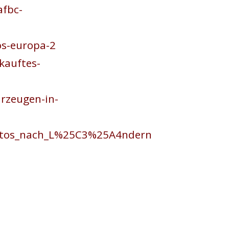
afbc-
os-europa-2
kauftes-
rzeugen-in-
oautos_nach_L%25C3%25A4ndern