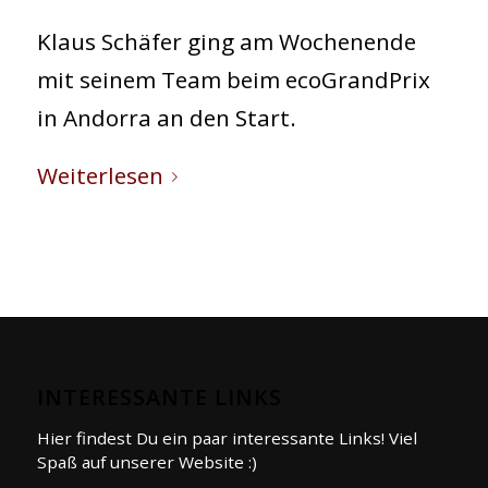
Klaus Schäfer ging am Wochenende
mit seinem Team beim ecoGrandPrix
in Andorra an den Start.
Weiterlesen
©
INTERESSANTE LINKS
Hier findest Du ein paar interessante Links! Viel
Spaß auf unserer Website :)
shutterstock.com