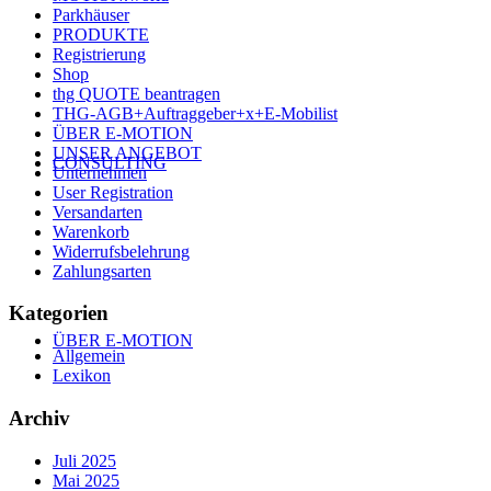
Parkhäuser
PRODUKTE
Registrierung
Shop
thg QUOTE beantragen
THG-AGB+Auftraggeber+x+E-Mobilist
ÜBER E-MOTION
UNSER ANGEBOT
CONSULTING
Unternehmen
User Registration
Versandarten
Warenkorb
Widerrufsbelehrung
Zahlungsarten
Kategorien
ÜBER E-MOTION
Allgemein
Lexikon
Archiv
Juli 2025
Mai 2025