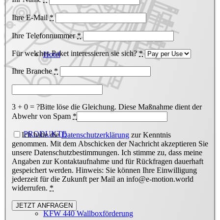
Ihre E-Mail
*
Ihre Telefonnummer
*
Für welches Paket interessieren sie sich?
*
Hotel
Ihre Branche
*
3 + 0 = ?
Bitte löse die Gleichung. Diese Maßnahme dient der
Abwehr von Spam
*
PRODUKTE
Ich habe die
Datenschutzerklärung
zur Kenntnis
genommen. Mit dem Abschicken der Nachricht akzeptieren Sie
unsere Datenschutzbestimmungen. Ich stimme zu, dass meine
Angaben zur Kontaktaufnahme und für Rückfragen dauerhaft
gespeichert werden. Hinweis: Sie können Ihre Einwilligung
jederzeit für die Zukunft per Mail an info@e-motion.world
widerrufen.
*
KFW 440 Wallboxförderung