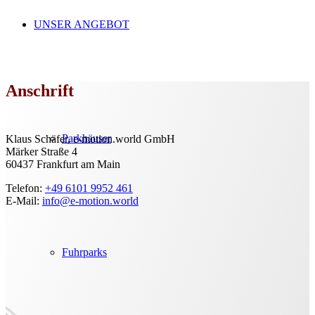
UNSER ANGEBOT
Anschrift
Parkhäuser
Klaus Schäfer, e-motion.world GmbH
Märker Straße 4
60437 Frankfurt am Main
Telefon:
+49 6101 9952 461
E-Mail:
info@e-motion.world
Fuhrparks