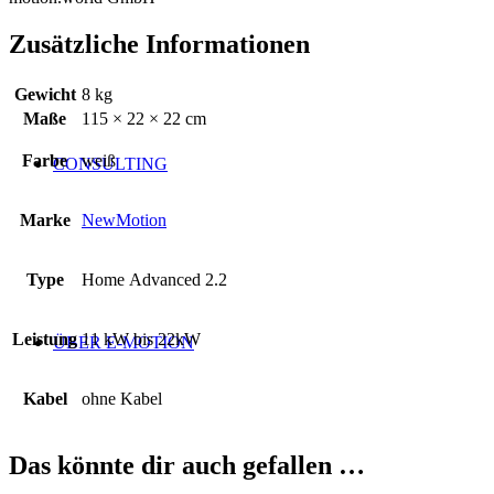
Zusätzliche Informationen
Gewicht
8 kg
Maße
115 × 22 × 22 cm
Farbe
weiß
CONSULTING
Marke
NewMotion
Type
Home Advanced 2.2
Leistung
11 kW bis 22kW
ÜBER E-MOTION
Kabel
ohne Kabel
Das könnte dir auch gefallen …