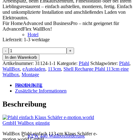
Arbeitsplatz, beim Einkaufszentrum, Fitnessstudio oder bei Ihrem
Lieblingsrestaurent – einfach aufstellen, montieren, fertig. Einfach
und unkomplizierte Installation und anschließendes Laden von
Elektroautos.
Für HomeAdvanced und BusinessPro – nicht geeigenet für
AdvancedFlex WallBox!
Hotel
Lieferzeit:
1-3 werktage
ShellRecharge
NewMotion
In den Warenkorb
Pfahl
Artikelnummer:
31124-1-1
Kategorie:
Pfahl
Schlagwörter:
Pfahl
,
113cm
WallBox
,
eAutoladen
,
113cm
,
Shell Recharge Pfahl 113cm eine
für
Wallbox
,
Montage
1
WallBox
Beschreibung
PRODUKTE
Menge
Zusätzliche Informationen
Beschreibung
WallBox Pfahl einfach 113 cm Klaus Schäfer e-
KFW 440 Wallboxförderung
motion.world GmbH