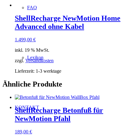
FAQ
ShellRecharge NewMotion Home
Advanced ohne Kabel
1.499,00
€
inkl. 19 % MwSt.
Lexikon
zzgl.
Versandkosten
Lieferzeit:
1-3 werktage
Ähnliche Produkte
KONTAKT
ShellRecharge Betonfuß für
NewMotion Pfahl
189,00
€