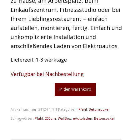
zu Hause, am Arbeitsplatz, beim
Einkaufszentrum, Fitnessstudio oder bei
Ihrem Lieblingsrestaurent – einfach
aufstellen, montieren, fertig. Einfach und
unkomplizierte Installation und
anschließendes Laden von Elektroautos.
Lieferzeit:
1-3 werktage
Verfügbar bei Nachbestellung
In den Warenkorb
Artikelnummer:
31124-1-1-1
Kategorien:
Pfahl
,
Betonsockel
Schlagwörter:
Pfahl
,
200cm
,
WallBox
,
eAutoladen
,
Betonsockel