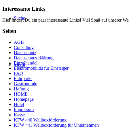
Interessante Links
Suche
Hier findest Du ein paar interessante Links! Viel Spaß auf unserer Web
Seiten
AGB
Consulting
Datenschutz
Datenschutzerklärung
Einzelhandel
Menü
Elektromobilität für Einsteiger
FAQ
Fuhrparks
Gastronomie
Haftung
HOME
Homepage
Hotel
Impressum
Kasse
KFW 440 Wallboxförderung
KFW 441 Wallboxförderung für Unternehmen