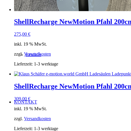
FAQ
ShellRecharge NewMotion Pfahl 200cm
275,00
€
inkl. 19 % MwSt.
zzgl.
Versandkosten
Lexikon
Lieferzeit:
1-3 werktage
ShellRecharge NewMotion Pfahl 200c
309,00
€
KONTAKT
inkl. 19 % MwSt.
zzgl.
Versandkosten
Lieferzeit:
1-3 werktage