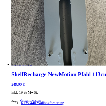
Hotel
PRODUKTE
ShellRecharge NewMotion Pfahl 113cm
249,00
€
inkl. 19 % MwSt.
zzgl.
Versandkosten
KFW 440 Wallboxförderung