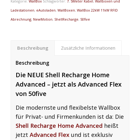
Kategorie:
WallBox
Schlagwörter:
7
,
5Meter Kabel
,
Wallboxen und
Ladestationen
,
eAutoladen
,
WallBoxen
,
WallBox 22kW 11kW RFID
Abrechnung
,
NewMotion
,
ShellRecharge
,
50five
Beschreibung
Zusätzliche Informationen
Beschreibung
Die NEUE Shell Recharge Home
Advanced
– jetzt als
Advanced Flex
von 50five
Die modernste und flexibelste Wallbox
für Privat- und Firmenkunden ist da: Die
Shell Recharge Home Advanced
heißt
jetzt
Advanced Flex
und ist exklusiv