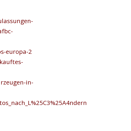
ulassungen-
afbc-
os-europa-2
kauftes-
rzeugen-in-
oautos_nach_L%25C3%25A4ndern