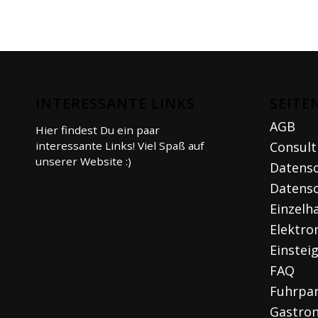
INTERESSANTE LINKS
SEITE
AGB
Hier findest Du ein paar
interessante Links! Viel Spaß auf
Consult
unserer Website :)
Datens
Datensc
Einzelh
Elektro
Einstei
FAQ
Fuhrpa
Gastro