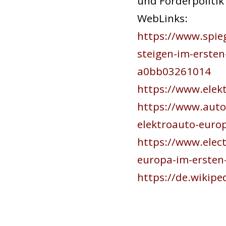
und Förderpolitik
WebLinks:
https://www.spie
steigen-im-erste
a0bb03261014
https://www.elek
https://www.autob
elektroauto-euro
https://www.elec
europa-im-ersten
https://de.wikip