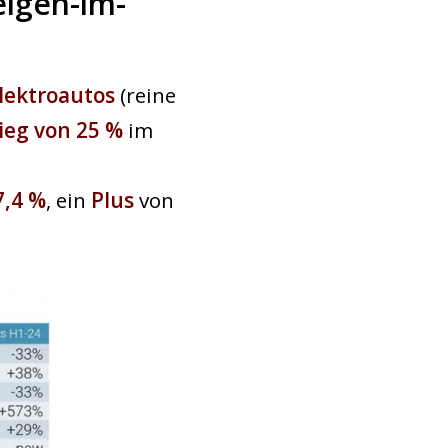
eigen-im-
Elektroautos
(reine
ieg von 25 %
im
7,4 %
, ein
Plus
von