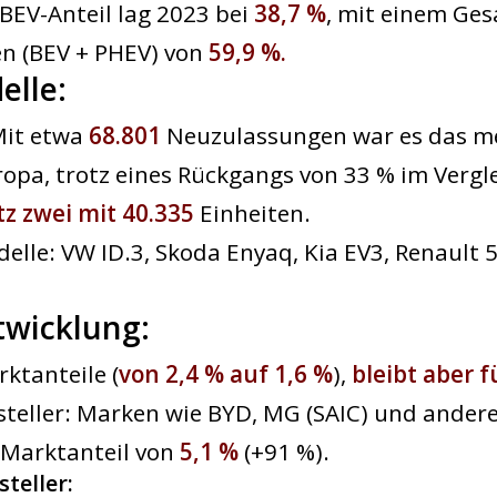
 BEV-Anteil lag 2023 bei
38,7 %
, mit einem Ges
en (BEV + PHEV) von
59,9 %.
elle:
Mit etwa
68.801
Neuzulassungen war es das me
ropa, trotz eines Rückgangs von 33 % im Vergl
tz zwei mit ​​40.335
Einheiten.
elle: VW ID.3, Skoda Enyaq, Kia EV3, Renault 5
twicklung:
rktanteile (
von 2,4 % auf 1,6 %
),
bleibt aber 
steller: Marken wie BYD, MG (SAIC) und ander
 Marktanteil von
5,1 %
(+91 %).
steller
: