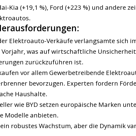
ai-Kia (+19,1 %), Ford (+223 %) und andere ze
ktroautos.
Herausforderungen
:
er Elektroauto-Verkäufe verlangsamte sich im
orjahr, was auf wirtschaftliche Unsicherhei
erungen zurückzuführen ist.
 kaufen vor allem Gewerbetreibende Elektroau
erbrenner bevorzugen. Experten fordern Förd
che Haushalte.
eller wie BYD setzen europäische Marken unte
ve Modelle anbieten.
 ein robustes Wachstum, aber die Dynamik var