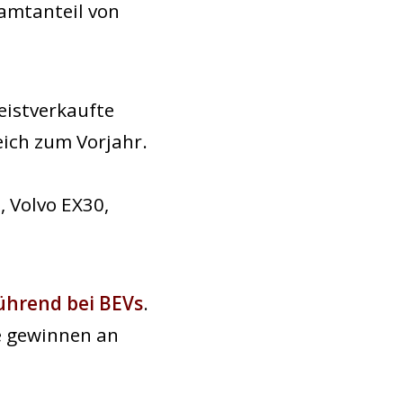
amtanteil von
istverkaufte
eich zum Vorjahr.
, Volvo EX30,
führend bei BEVs
.
e gewinnen an