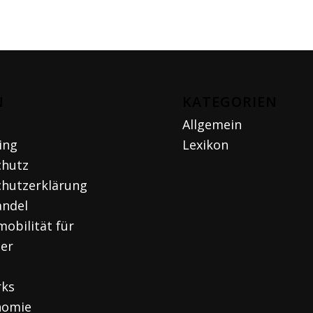
N
KATEGORIEN
Allgemein
ing
Lexikon
chutz
hutzerklärung
andel
mobilität für
ger
rks
nomie