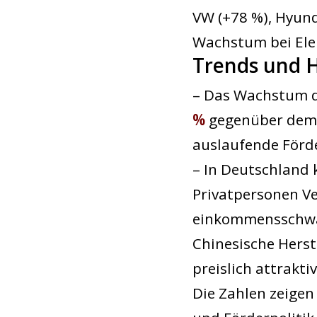
VW (+78 %), Hyund
Wachstum bei Ele
Trends und 
– Das Wachstum d
%
gegenüber dem V
auslaufende Förd
– In Deutschland
Privatpersonen V
einkommensschwa
Chinesische Herst
preislich attrakti
Die Zahlen zeigen