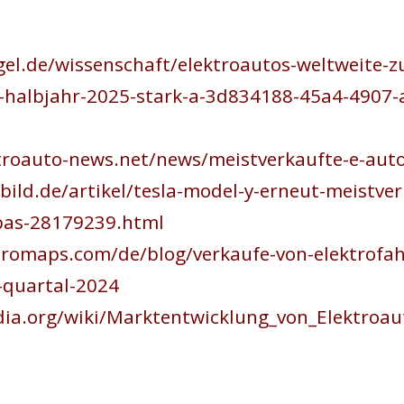
gel.de/wissenschaft/elektroautos-weltweite-z
n-halbjahr-2025-stark-a-3d834188-45a4-4907-
troauto-news.net/news/meistverkaufte-e-aut
ild.de/artikel/tesla-model-y-erneut-meistver
pas-28179239.html
tromaps.com/de/blog/verkaufe-von-elektrofah
-quartal-2024
edia.org/wiki/Marktentwicklung_von_Elektr