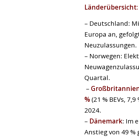
Länderübersicht:
– Deutschland: M
Europa an, gefol
Neuzulassungen.
– Norwegen: Elek
Neuwagenzulassu
Quartal.
–
Großbritannie
%
(21 % BEVs, 7,9
2024.
–
Dänemark
: Im 
Anstieg von 49 %