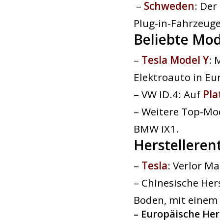
–
Schweden
: Der
Plug-in-Fahrzeug
Beliebte Mod
–
Tesla Model Y
: 
Elektroauto in Eu
– VW ID.4: Auf
Pla
– Weitere Top-Mod
BMW iX1.
Herstelleren
–
Tesla
: Verlor Ma
– Chinesische Her
Boden, mit einem
–
Europäische Her