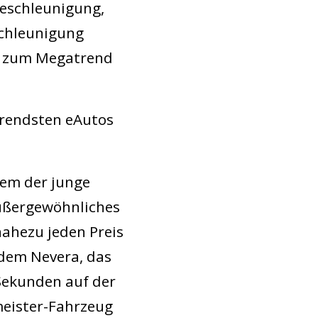
Beschleunigung,
schleunigung
ts zum Megatrend
erendsten eAutos
dem der junge
ußergewöhnliches
nahezu jeden Preis
 dem Nevera, das
Sekunden auf der
tmeister-Fahrzeug