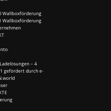
0 Wallboxförderung
1 Wallboxförderung
ternehmen
KT
onto
Ladelösungen – 4
 1 gefördert durch e-
.world
user
KTE
ierung