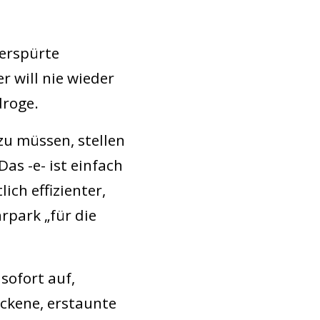
verspürte
r will nie wieder
droge.
zu müssen, stellen
as -e- ist einfach
ich effizienter,
rpark „für die
sofort auf,
ockene, erstaunte