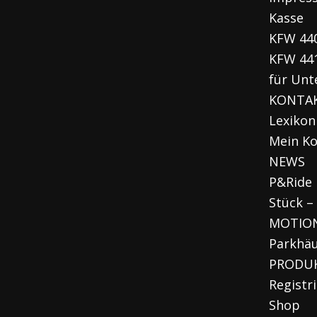
Kasse
KFW 44
KFW 44
für Un
KONTA
Lexikon
Mein K
NEWS
P&Ride 
Stück –
MOTION
Parkhä
PRODU
Registr
Shop