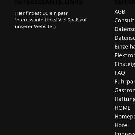
INTERESSANTE LINKS
SEITE
AGB
Hier findest Du ein paar
interessante Links! Viel Spaß auf
Consult
unserer Website :)
Datens
Datensc
Einzelh
Elektro
Einstei
FAQ
Fuhrpa
Gastro
Haftun
HOME
Homep
Hotel
Impres