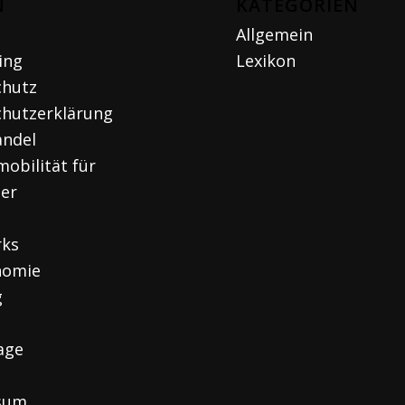
N
KATEGORIEN
Allgemein
ing
Lexikon
chutz
hutzerklärung
andel
mobilität für
ger
rks
nomie
g
age
sum