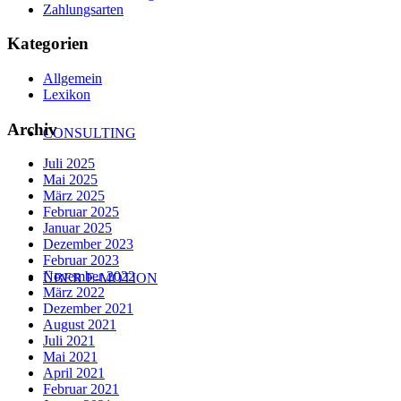
Zahlungsarten
Kategorien
Allgemein
Lexikon
Archiv
CONSULTING
Juli 2025
Mai 2025
März 2025
Februar 2025
Januar 2025
Dezember 2023
Februar 2023
November 2022
ÜBER E-MOTION
März 2022
Dezember 2021
August 2021
Juli 2021
Mai 2021
April 2021
Februar 2021