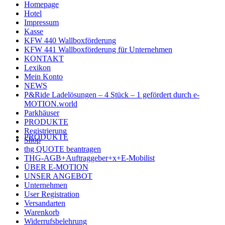
Homepage
Hotel
Impressum
Kasse
KFW 440 Wallboxförderung
KFW 441 Wallboxförderung für Unternehmen
KONTAKT
Lexikon
Mein Konto
NEWS
P&Ride Ladelösungen – 4 Stück – 1 gefördert durch e-
MOTION.world
Parkhäuser
PRODUKTE
Registrierung
PRODUKTE
Shop
thg QUOTE beantragen
THG-AGB+Auftraggeber+x+E-Mobilist
ÜBER E-MOTION
UNSER ANGEBOT
Unternehmen
User Registration
Versandarten
Warenkorb
Widerrufsbelehrung